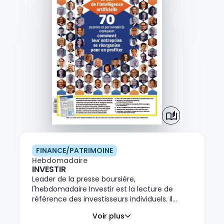
FINANCE/PATRIMOINE
Hebdomadaire
INVESTIR
Leader de la presse boursière,
l'hebdomadaire Investir est la lecture de
référence des investisseurs individuels. Il
propose les outils nécessaires à une prise de
Voir plus
décision réussie. Investir complète son