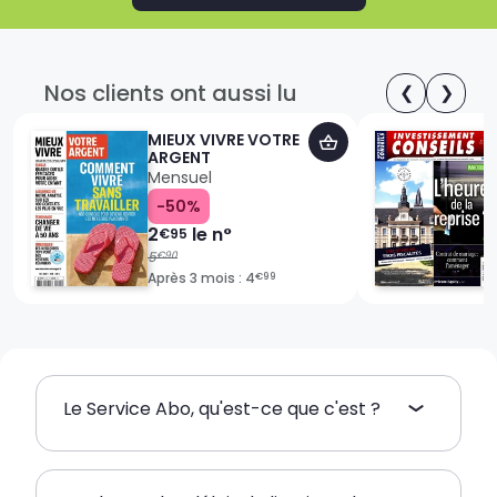
Nos clients ont aussi lu
❮
❯
MIEUX VIVRE VOTRE
ARGENT
Mensuel
-50%
2
le n°
€95
5
€90
Après 3 mois : 4
€99
Le Service Abo, qu'est-ce que c'est ?