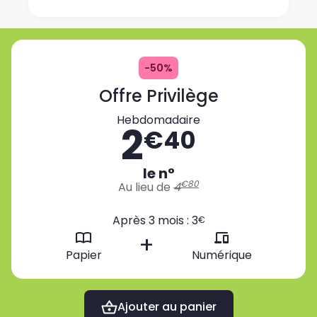
dispositif avec Investir.fr pour optimiser
chaque jour ses investissements boursiers et
valoriser son patrimoine.
-50%
Offre Privilège
Hebdomadaire
2
€40
le n°
€80
Au lieu de
4
Après 3 mois : 3
€
+
Papier
Numérique
Ajouter au panier