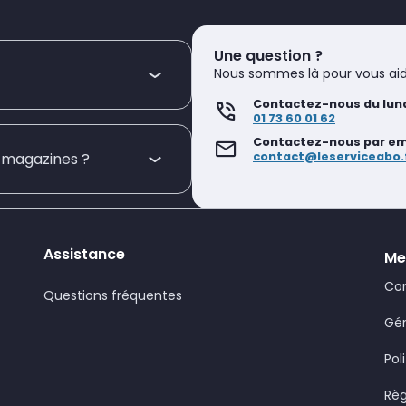
Une question ?
Nous sommes là pour vous aid
Contactez-nous du lund
01 73 60 01 62
Contactez-nous par emai
contact@leserviceabo.
s magazines ?
Assistance
Me
Con
Questions fréquentes
Gér
Pol
Règ