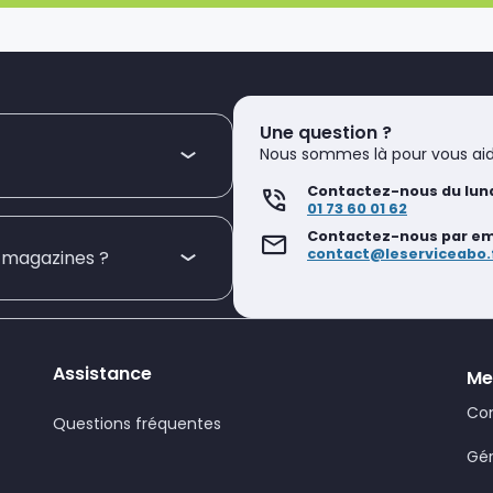
Une question ?
Nous sommes là pour vous aid
Contactez-nous du lund
01 73 60 01 62
Contactez-nous par emai
contact@leserviceabo.
s magazines ?
Assistance
Me
Con
Questions fréquentes
Gér