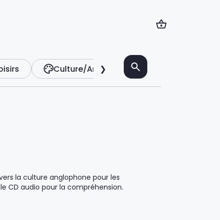
oisirs
Culture/Art
❯
Télé
Vie prat
vers la culture anglophone pour les
 le CD audio pour la compréhension.