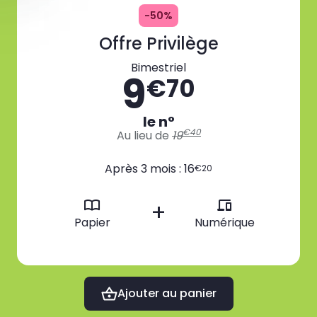
-50%
Offre Privilège
Bimestriel
9
€70
le n°
€40
Au lieu de
19
Après 3 mois : 16
€20
+
Papier
Numérique
Ajouter au panier