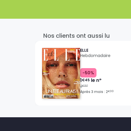
Nos clients ont aussi lu
ELLE
Hebdomadaire
-50%
1
le n°
€45
2
€90
Après 3 mois : 2
€30