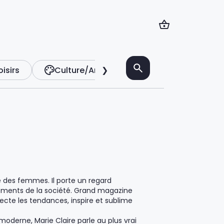
oisirs
Culture/Art
❯
Télé
Vie prat
ie des femmes. Il porte un regard
ements de la société. Grand magazine
ecte les tendances, inspire et sublime
 moderne, Marie Claire parle au plus vrai