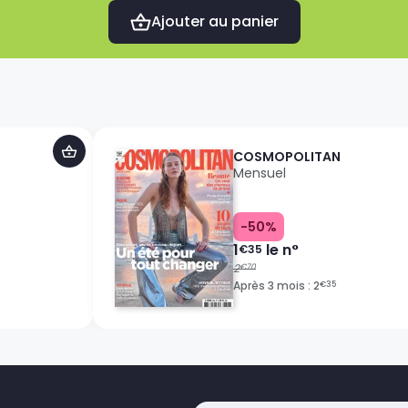
Ajouter au panier
COSMOPOLITAN
Mensuel
-50%
1
le n°
€35
2
€70
Après 3 mois : 2
€35