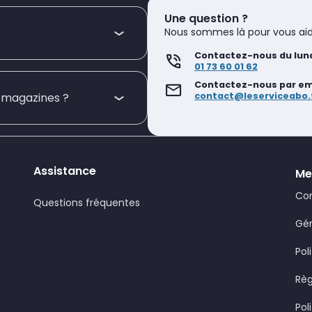
Une question ?
Nous sommes là pour vous aid
Contactez-nous du lund
01 73 60 01 62
Contactez-nous par emai
contact@leserviceabo.
s magazines ?
Assistance
Me
Con
Questions fréquentes
Gér
Pol
Règ
Pol