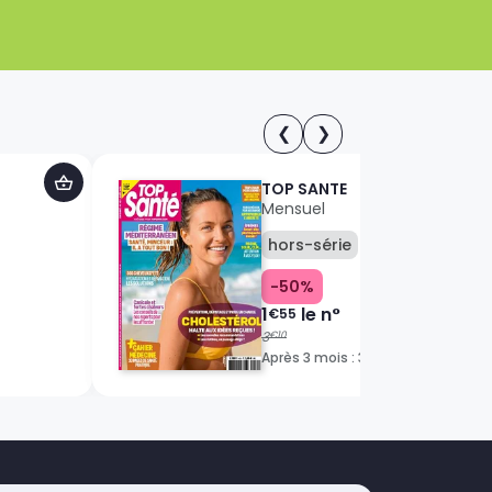
❮
❯
TOP SANTE
Mensuel
hors-série
-50%
1
le n°
€55
3
€10
Après 3 mois : 3
€