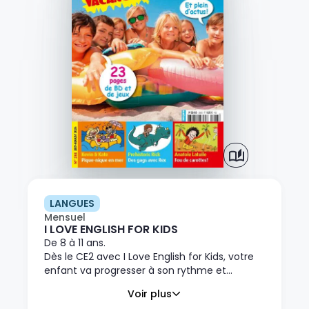
LANGUES
Mensuel
I LOVE ENGLISH FOR KIDS
De 8 à 11 ans.
Dès le CE2 avec I Love English for Kids, votre
enfant va progresser à son rythme et
s'immerger dans un bain d'anglais grâce à
Voir plus
des reportages passionnants et des BD