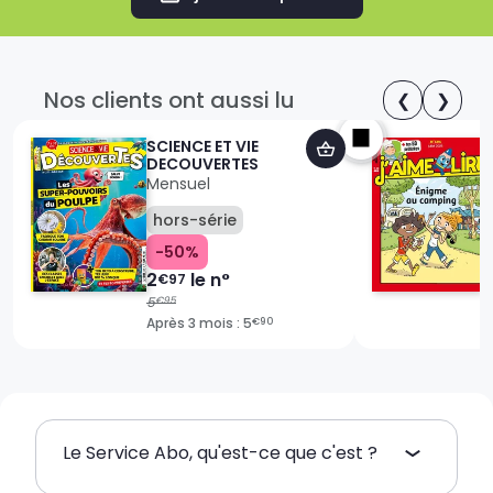
Nos clients ont aussi lu
❮
❯
SCIENCE ET VIE
DECOUVERTES
Mensuel
hors-série
-50%
2
le n°
€97
5
€95
Après 3 mois : 5
€90
Le Service Abo, qu'est-ce que c'est ?