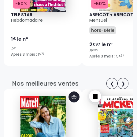
-50%
-50%
TELE STAR
ABRICOT + ABRICOT 
Hebdomadaire
Mensuel
hors-série
1
le n°
€
2
le n°
€97
2
€
5
€95
Après 3 mois : 1
€79
Après 3 mois : 5
€94
Nos meilleures ventes
❮
❯