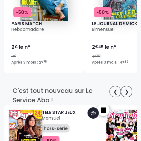
-50%
-50%
PARIS MATCH
LE JOURNAL DE MICKE
Hebdomadaire
Bimensuel
2
le n°
2
le n°
€
€45
4
4
€
€90
Après 3 mois : 2
Après 3 mois : 4
€75
€89
C'est tout nouveau sur Le
❮
❯
Service Abo !
TELE STAR JEUX
Mensuel
hors-série
-50%