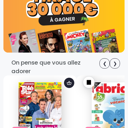
On pense que vous allez
❮
❯
adorer